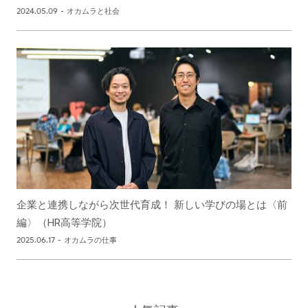
2024.05.09
-
オカムラと社会
企業と連携しながら次世代育成！ 新しい学びの場とは〈前
編〉（HR高等学院）
2025.06.17
-
オカムラの仕事