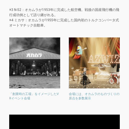
※3 N-52：オカムラが1953年に完成した航空機。戦後の国産飛行機の飛
行成功例として語り継がれる。
※4 ミカサ：オカムラが1955年に完成した国内初のトルクコンバータ式
オートマチック自動車。
「創業時の工場」をイメージしたV
会場には、オカムラのものづくりの
Rイベント会場
原点を多数展示