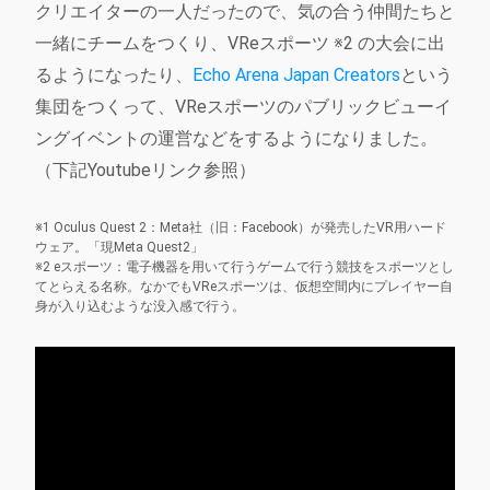
クリエイターの一人だったので、気の合う仲間たちと
一緒にチームをつくり、VReスポーツ ※2 の大会に出
るようになったり、
Echo Arena Japan Creators
という
集団をつくって、VReスポーツのパブリックビューイ
ングイベントの運営などをするようになりました。
（下記Youtubeリンク参照）
※1 Oculus Quest 2：Meta社（旧：Facebook）が発売したVR用ハード
ウェア。「現Meta Quest2」
※2 eスポーツ：電子機器を用いて行うゲームで行う競技をスポーツとし
てとらえる名称。なかでもVReスポーツは、仮想空間内にプレイヤー自
身が入り込むような没入感で行う。